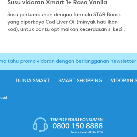
Susu vidoran Xmart 1+ Rasa Vanila
Susu pertumbuhan dengan formula STAR Boost
yang diperkaya Cod Liver Oil (minyak hati ikan
kod), untuk bantu optimalkan kecerdasan si kecil.
ma tahu promo vidoran dengan berlangganan newsletter i
DUNIA SMART
SMART SHOPPING
VIDORAN 
usui