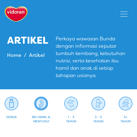
ARTIKEL
Perkaya wawasan Bunda
dengan informasi seputar
tumbuh kembang, kebutuhan
Home
Artikel
nutrisi, serta kesehatan ibu
hamil dan anak di setiap
tahapan usianya.
SEMUA
IBU HAMIL &
1 - 3
3 - 5
5+
MENYUSUI
TAHUN
TAHUN
TAHUN