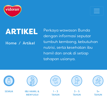
ARTIKEL
Perkaya wawasan Bunda
dengan informasi seputar
tumbuh kembang, kebutuhan
Home
Artikel
nutrisi, serta kesehatan ibu
hamil dan anak di setiap
tahapan usianya.
SEMUA
IBU HAMIL &
1 - 3
3 - 5
5+
MENYUSUI
TAHUN
TAHUN
TAHUN