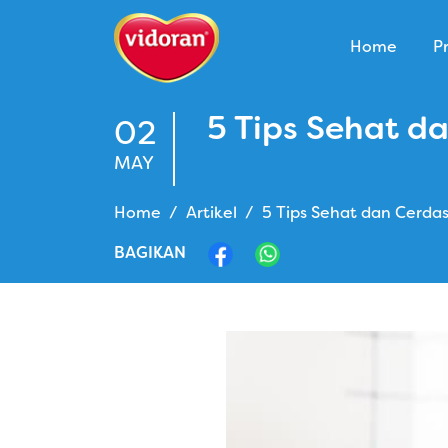
Home
P
5 Tips Sehat d
02
MAY
Home
Artikel
5 Tips Sehat dan Cerdas
BAGIKAN