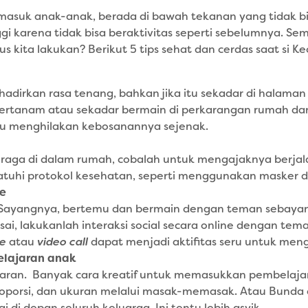
rmasuk anak-anak, berada di bawah tekanan yang tidak b
i karena tidak bisa beraktivitas seperti sebelumnya. Se
us kita lakukan? Berikut 5 tips sehat dan cerdas saat si K
adirkan rasa tenang, bahkan jika itu sekadar di halama
bertanam atau sekadar bermain di perkarangan rumah dan
u menghilakan kebosanannya sejenak.
raga di dalam rumah, cobalah untuk mengajaknya berjalan
tuhi protokol kesehatan, seperti menggunakan masker da
ne
si. Sayangnya, bertemu dan bermain dengan teman sebayan
lisai, lakukanlah interaksi social secara online dengan 
e
atau
video call
dapat menjadi aktifitas seru untuk me
elajaran anak
ajaran. Banyak cara kreatif untuk memasukkan pembelajar
io, proporsi, dan ukuran melalui masak-memasak. Atau Bu