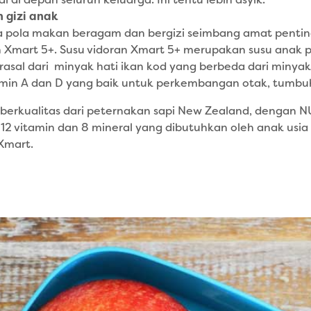
i di depan seluruh keluarga. Ini tentu lebih asyik.
 gizi anak
 pola makan beragam dan bergizi seimbang amat pentin
an Xmart 5+. Susu vidoran Xmart 5+ merupakan susu anak 
berasal dari minyak hati ikan kod yang berbeda dari minya
itamin A dan D yang baik untuk perkembangan otak, tumb
berkualitas dari peternakan sapi New Zealand, dengan 
 12 vitamin dan 8 mineral yang dibutuhkan oleh anak usi
 Xmart.