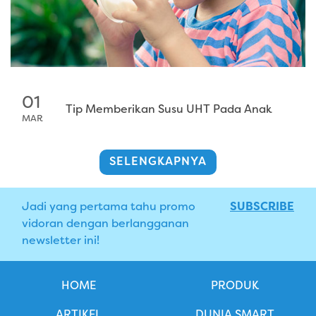
01
Tip Memberikan Susu UHT Pada Anak
MAR
SELENGKAPNYA
Jadi yang pertama tahu promo
SUBSCRIBE
vidoran dengan berlangganan
newsletter ini!
HOME
PRODUK
ARTIKEL
DUNIA SMART