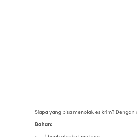
Siapa yang bisa menolak es krim? Dengan ca
Bahan:
•
1 buah alpukat matang