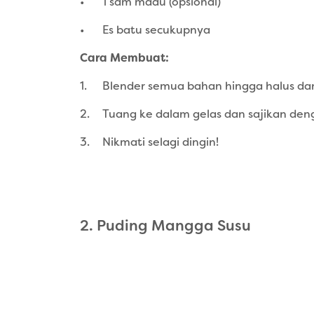
•
1 sdm madu (opsional)
•
Es batu secukupnya
Cara Membuat:
1.
Blender semua bahan hingga halus da
2.
Tuang ke dalam gelas dan sajikan den
3.
Nikmati selagi dingin!
2. Puding Mangga Susu