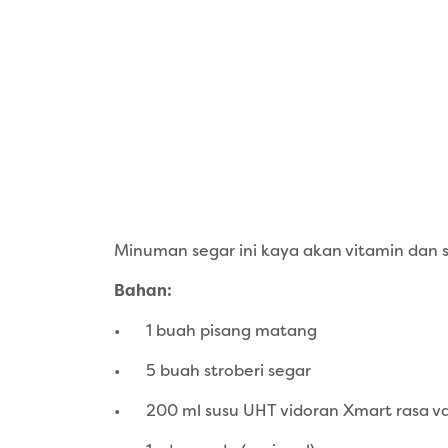
Minuman segar ini kaya akan vitamin dan 
Bahan:
•
1 buah pisang matang
•
5 buah stroberi segar
•
200 ml susu UHT vidoran Xmart rasa va