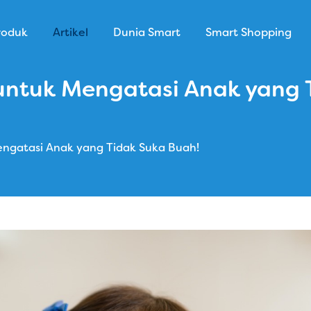
roduk
Artikel
Dunia Smart
Smart Shopping
 untuk Mengatasi Anak yang 
engatasi Anak yang Tidak Suka Buah!