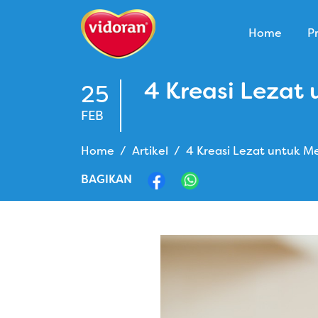
Home
P
4 Kreasi Lezat
25
FEB
Home
Artikel
4 Kreasi Lezat untuk M
BAGIKAN