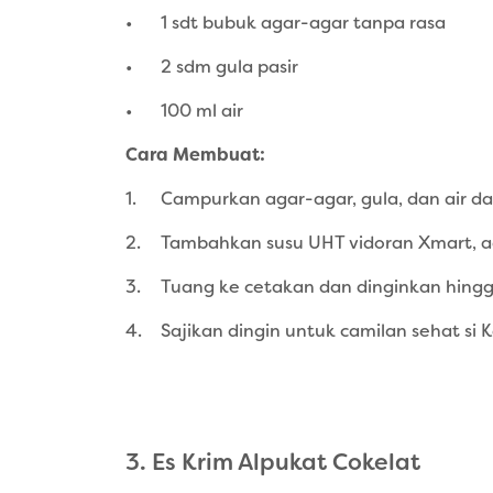
•
1 sdt bubuk agar-agar tanpa rasa
•
2 sdm gula pasir
•
100 ml air
Cara Membuat:
1.
Campurkan agar-agar, gula, dan air da
2.
Tambahkan susu UHT vidoran Xmart, a
3.
Tuang ke cetakan dan dinginkan hing
4.
Sajikan dingin untuk camilan sehat si Ke
3. Es Krim Alpukat Cokelat