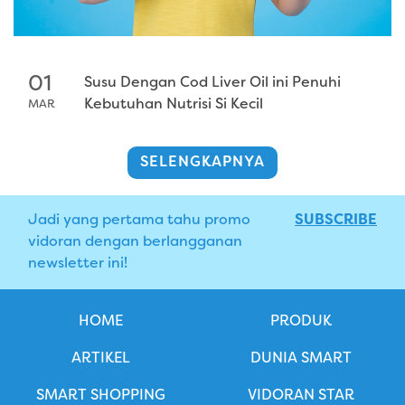
01
Susu Dengan Cod Liver Oil ini Penuhi
Kebutuhan Nutrisi Si Kecil
MAR
SELENGKAPNYA
Jadi yang pertama tahu promo
SUBSCRIBE
vidoran dengan berlangganan
newsletter ini!
HOME
PRODUK
ARTIKEL
DUNIA SMART
SMART SHOPPING
VIDORAN STAR