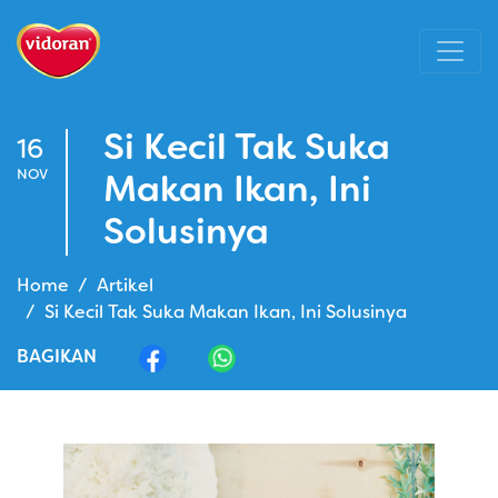
Si Kecil Tak Suka
16
NOV
Makan Ikan, Ini
Solusinya
Home
Artikel
Si Kecil Tak Suka Makan Ikan, Ini Solusinya
BAGIKAN