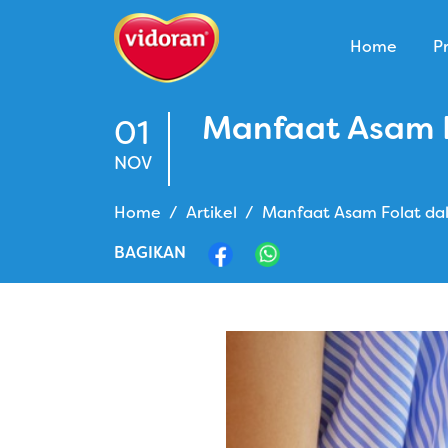
Home
P
Manfaat Asam F
01
NOV
Home
Artikel
Manfaat Asam Folat da
BAGIKAN