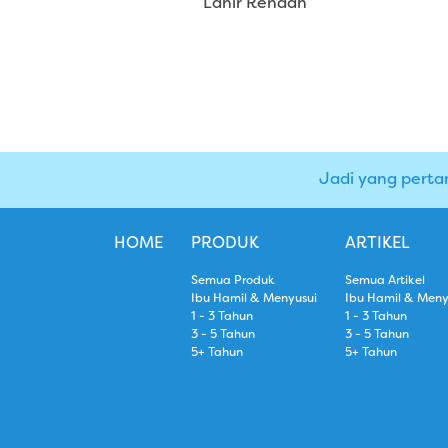
Lahir Rendah
Jadi yang perta
HOME
PRODUK
ARTIKEL
Semua Produk
Semua Artikel
Ibu Hamil & Menyusui
Ibu Hamil & Meny
1 - 3 Tahun
1 - 3 Tahun
3 - 5 Tahun
3 - 5 Tahun
5+ Tahun
5+ Tahun