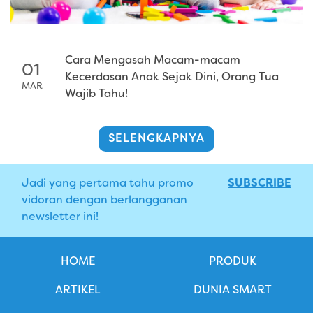
Cara Mengasah Macam-macam
01
Kecerdasan Anak Sejak Dini, Orang Tua
MAR
Wajib Tahu!
SELENGKAPNYA
Jadi yang pertama tahu promo
SUBSCRIBE
vidoran dengan berlangganan
newsletter ini!
HOME
PRODUK
ARTIKEL
DUNIA SMART