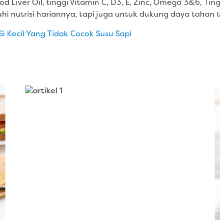
iver Oil, tinggi Vitamin C, D3, E, Zinc, Omega 3&6, Tingg
 nutrisi hariannya, tapi juga untuk dukung daya tahan 
i Kecil Yang Tidak Cocok Susu Sapi