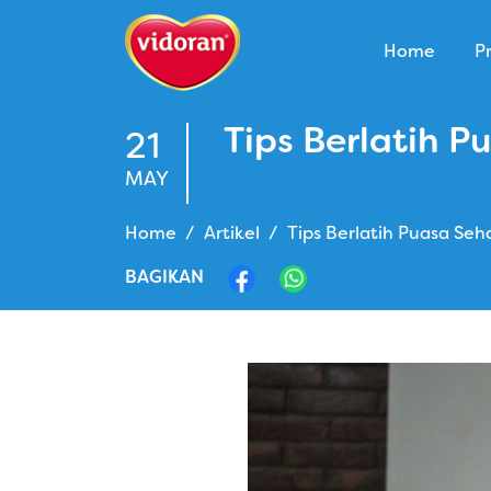
Home
P
Tips Berlatih 
21
MAY
Home
Artikel
Tips Berlatih Puasa Se
BAGIKAN